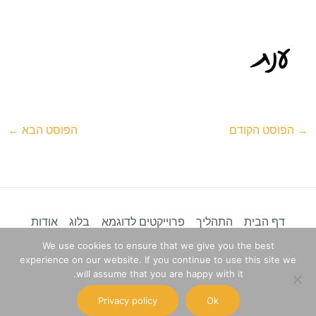
→
הפוסט הקודם
הפוסט הבא
←
דף הבית
התהליך
פרוייקטים לדוגמא
בלוג
אודות
מדיניות פרטיות
We use cookies to ensure that we give you the best
experience on our website. If you continue to use this site we
will assume that you are happy with it.
ענת דגן - תובנות לעסקים | Copyright © 2026
A.D
Insights
Privacy policy
Ok