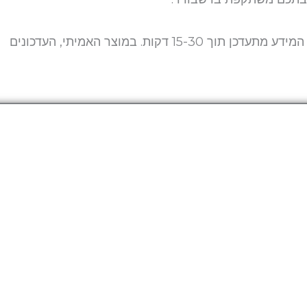
(כדי לראות את תשובתכם יש לרפרש את העמוד. המידע מתעדכן תוך 15-30 דקות. במוצר האמיתי, העדכונים