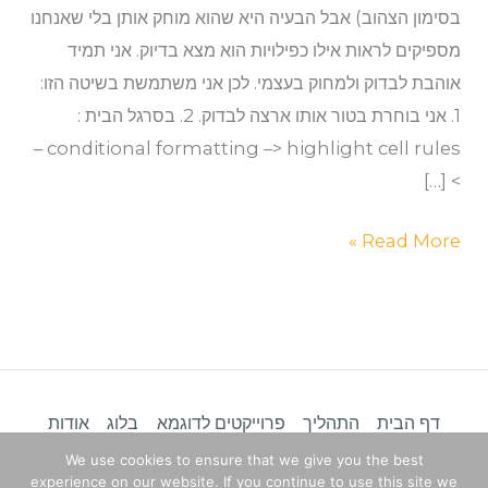
למחוק
בסימון הצהוב) אבל הבעיה היא שהוא מוחק אותן בלי שאנחנו
אותן
מספיקים לראות אילו כפילויות הוא מצא בדיוק. אני תמיד
אוהבת לבדוק ולמחוק בעצמי. לכן אני משתמשת בשיטה הזו:
1. אני בוחרת בטור אותו ארצה לבדוק. 2. בסרגל הבית :
conditional formatting –> highlight cell rules –
> […]
Read More »
דף הבית
התהליך
פרוייקטים לדוגמא
בלוג
אודות
מדיניות פרטיות
We use cookies to ensure that we give you the best
experience on our website. If you continue to use this site we