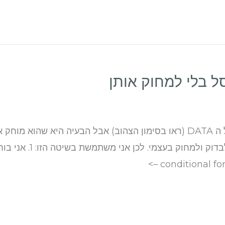
ל בלי למחוק אותן
לאקסל יש אפשרות להסרת כפילויות בסרגל ה DATA (ראו בסימון הצהוב) אבל הבע