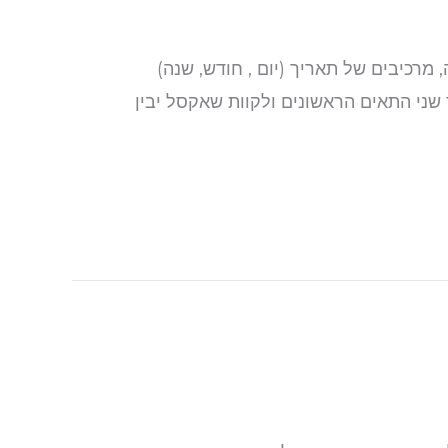
רכיבים של תאריך (יום , חודש, שנה)
קליד את הערכים המפוצלים עבור שני התאים הראשונים ולקוות שאקסל יבין