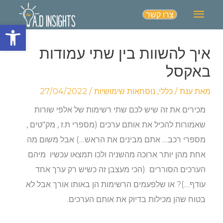
תפריט
צרו קשר
פתח סרגל
ראשי
איך להשוות בין שתי עמודות
באקסל
מאת
ענת
/
כללי
,
נוסחאות שימושיות
/
27/04/2022
מכירים את זה שיש לכם שתי רשימות של אלפי שורות
שאמורות להכיל את אותם ערכים (מספרי ת.ז , מק"טים ,
מספרי רכב… אתם מבינים את הראש…) אבל משום מה
אחת מהן יותר ארוכה מהשניה ולכו תמצאו עכשיו מיהם
הערכים הסוררים (הכי מעצבן זה כשיש רק ערך אחד
עודף…)? או שלפעמים הרשימות הן באותו אורך אבל לא
בטוח שהן מכילות בדיוק את אותם הערכים.